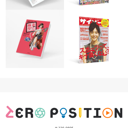
KiteMite-info
実話ナックルズGOLD
読売新聞販売のオウンドメデ
ミリオン出版株式会社の「実
ィア「キテミテインフォ」の
話ナックルズGOLD」編集部
企画編集執筆撮影を担当。
に所属。
サイゾー
極妻母ちゃんドタバタ日
カルチャー色の強いオピニオ
記♪
ン誌。「サイゾー編集部」デ